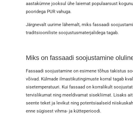
aastakümne jooksul ühe laiemat populaarsust kogunu
pooridega PUR vahuga.
Järgnevalt uurime lähemalt, miks fassaadi soojustamis
traditsiooniliste soojustusmaterjalidega tagab.
Miks on fassaadi soojustamine olulin
Fassaadi soojustamine on esimene tõhus takistus soo
võivad. Külmade ilmastikutingimuste korral tagab kval
sisetemperatuuri. Kui fassaad on korralikult soojust
tervislikumat ning meeldivamat sisekliimat. Lisaks ai
seente teket ja levikut ning potentsiaalseid niiskuska
enne sügisest vihma- ja kütteperioodi.