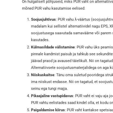
On hulgaliselt põhjuseid, miks PUR vaht on alternatiiv
mõned PUR vahu kasutamise eelised:
Soojusjuhtivus
: PUR vahu λ-väärtus (soojusjuhti
madalam kui sellistel alternatiividel nagu EPS, X
soojustusega saavutada samaväärne või parem soo
kasutades.
Külmasildade välistamine
: PUR vahu üks peamisi
pinnale kandmist paisub ja tahkub see sekundite
jäävad praod ja avaused täielikult. Nii on tagatud
Alternatiivsete soojustusmaterjalidega on aga k
Niiskuskaitse
: Tänu oma suletud pooridega struk
ima niiskust endasse. Nii on tagatud, et soojustu
seinu ega tungi majja.
Pikaajaline vastupidavus
: PUR vaht ei vaju aja 
PUR vahtu eelistades saad kindel olla, et kodu 
Paigaldamise kiirus
: PUR vaht kantakse spetsia