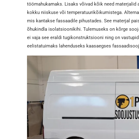
töömahukamaks. Lisaks võivad kõik need materjalid a
kokku niiskuse või temperatuurikõikumistega. Alterna
mis kantakse fassaadile pihustades. See materjal pais
õhukindla isolatsioonikihi. Tulemuseks on kõrge sooj
ei vaja see eraldi tugikonstruktsiooni ning on vastu
eelistatuimaks lahenduseks kaasaegses fassaadisoo