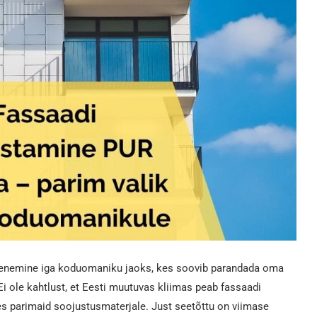
henemine iga koduomaniku jaoks, kes soovib parandada oma
i ole kahtlust, et Eesti muutuvas kliimas peab fassaadi
es parimaid soojustusmaterjale. Just seetõttu on viimase