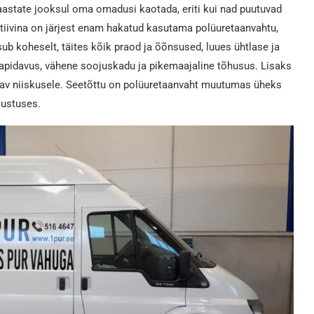
astate jooksul oma omadusi kaotada, eriti kui nad puutuvad
tiivina on järjest enam hakatud kasutama polüuretaanvahtu,
ub koheselt, täites kõik praod ja õõnsused, luues ühtlase ja
apidavus, vähene soojuskadu ja pikemaajaline tõhusus. Lisaks
pidav niiskusele. Seetõttu on polüuretaanvaht muutumas üheks
justuses.