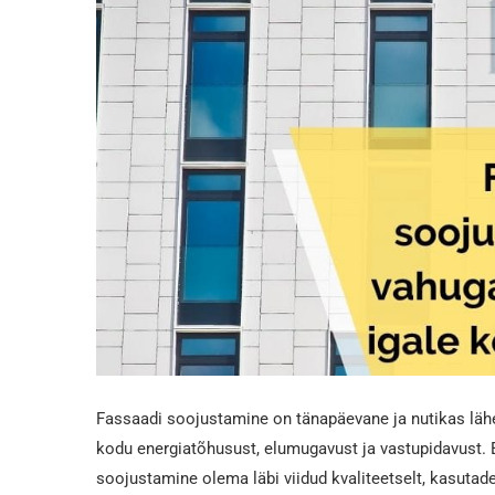
Fassaadi soojustamine on tänapäevane ja nutikas lä
kodu energiatõhusust, elumugavust ja vastupidavust. E
soojustamine olema läbi viidud kvaliteetselt, kasutad