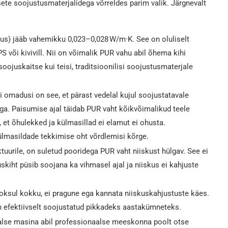
sete soojustusmaterjalidega võrreldes parim valik. Järgnevalt
vus) jääb vahemikku 0,023–0,028 W/m·K. See on oluliselt
PS või kivivill. Nii on võimalik PUR vahu abil õhema kihi
juskaitse kui teisi, traditsioonilisi soojustusmaterjale
 omadusi on see, et pärast vedelal kujul soojustatavale
ga. Paisumise ajal täidab PUR vaht kõikvõimalikud teele
, et õhulekked ja külmasillad ei elamut ei ohusta.
ülmasildade tekkimise oht võrdlemisi kõrge.
tuurile, on suletud pooridega PUR vaht niiskust hülgav. See ei
skiht püsib soojana ka vihmasel ajal ja niiskus ei kahjuste
jooksul kokku, ei pragune ega kannata niiskuskahjustuste käes.
on efektiivselt soojustatud pikkadeks aastakümneteks.
alse masina abil professionaalse meeskonna poolt otse