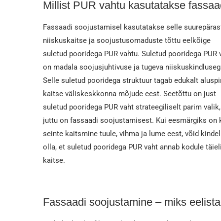
Millist PUR vahtu kasutatakse fassa
Fassaadi soojustamisel kasutatakse selle suurepäras
niiskuskaitse ja soojustusomaduste tõttu eelkõige
suletud pooridega PUR vahtu. Suletud pooridega PUR 
on madala soojusjuhtivuse ja tugeva niiskuskindluseg
Selle suletud pooridega struktuur tagab edukalt alusp
kaitse väliskeskkonna mõjude eest. Seetõttu on just
suletud pooridega PUR vaht strateegiliselt parim valik,
juttu on fassaadi soojustamisest. Kui eesmärgiks on
seinte kaitsmine tuule, vihma ja lume eest, võid kindel
olla, et suletud pooridega PUR vaht annab kodule täiel
kaitse.
Fassaadi soojustamine – miks eelis