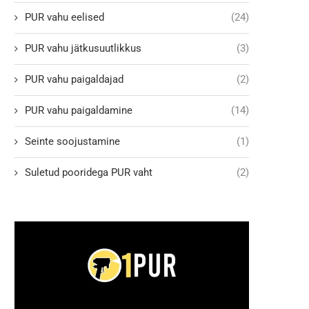
PUR vahu eelised
(24)
PUR vahu jätkusuutlikkus
(3)
PUR vahu paigaldajad
(2)
PUR vahu paigaldamine
(14)
Seinte soojustamine
(1)
Suletud pooridega PUR vaht
(2)