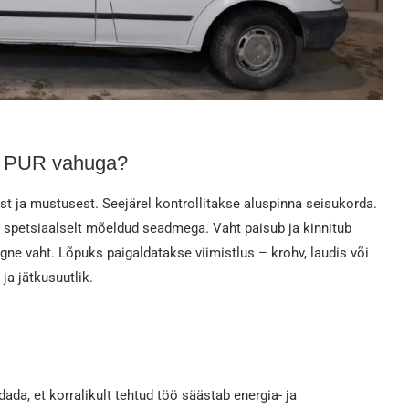
ne PUR vahuga?
 ja mustusest. Seejärel kontrollitakse aluspinna seisukorda.
s spetsiaalselt mõeldud seadmega. Vaht paisub ja kinnitub
gne vaht. Lõpuks paigaldatakse viimistlus – krohv, laudis või
ja jätkusuutlik.
ada, et korralikult tehtud töö säästab energia- ja