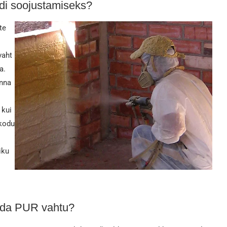
adi soojustamiseks?
te
vaht
a.
inna
 kui
 kodu
iku
tada PUR vahtu?