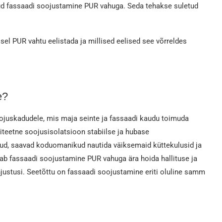
d fassaadi soojustamine PUR vahuga. Seda tehakse suletud
el PUR vahtu eelistada ja millised eelised see võrreldes
e?
juskadudele, mis maja seinte ja fassaadi kaudu toimuda
iteetne soojusisolatsioon stabiilse ja hubase
atud, saavad koduomanikud nautida väiksemaid küttekulusid ja
tab fassaadi soojustamine PUR vahuga ära hoida hallituse ja
hjustusi. Seetõttu on
fassaadi soojustamine eriti oluline samm