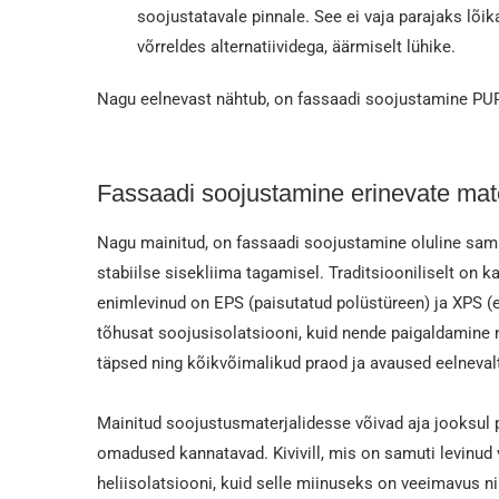
soojustatavale pinnale. See ei vaja parajaks lõi
võrreldes alternatiividega, äärmiselt lühike.
Nagu eelnevast nähtub, on fassaadi soojustamine PUR
Fassaadi soojustamine erinevate mat
Nagu mainitud, on fassaadi soojustamine oluline sa
stabiilse sisekliima tagamisel. Traditsiooniliselt on 
enimlevinud on EPS (paisutatud polüstüreen) ja XPS (e
tõhusat soojusisolatsiooni, kuid nende paigaldamine 
täpsed ning kõikvõimalikud praod ja avaused eelnevalt 
Mainitud soojustusmaterjalidesse võivad aja jooksul 
omadused kannatavad. Kivivill, mis on samuti levinud 
heliisolatsiooni, kuid selle miinuseks on veeimavus ni