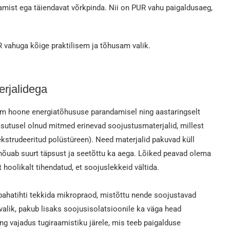
kamist ega täiendavat võrkpinda. Nii on PUR vahu paigaldusaeg,
 vahuga kõige praktilisem ja tõhusam valik.
erjalidega
mm hoone energiatõhususe parandamisel ning aastaringselt
kasutusel olnud mitmed erinevad soojustusmaterjalid, millest
kstrudeeritud polüstüreen). Need materjalid pakuvad küll
nõuab suurt täpsust ja seetõttu ka aega. Lõiked peavad olema
hoolikalt tihendatud, et soojuslekkeid vältida.
pahatihti tekkida mikropraod, mistõttu nende soojustavad
valik, pakub lisaks soojusisolatsioonile ka väga head
ng vajadus tugiraamistiku järele, mis teeb paigalduse