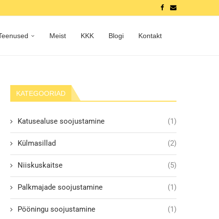
Teenused
Meist
KKK
Blogi
Kontakt
KATEGOORIAD
Katusealuse soojustamine
(1)
Külmasillad
(2)
Niiskuskaitse
(5)
Palkmajade soojustamine
(1)
Pööningu soojustamine
(1)