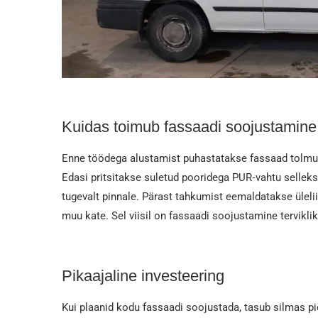
Kuidas toimub fassaadi soojustami
Enne töödega alustamist puhastatakse fassaad tolmust
Edasi pritsitakse suletud pooridega PUR‑vahtu sellek
tugevalt pinnale. Pärast tahkumist eemaldatakse ülelii
muu kate. Sel viisil on fassaadi soojustamine terviklik 
Pikaajaline investeering
Kui plaanid kodu fassaadi soojustada, tasub silmas pid