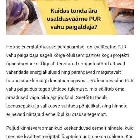
Hoone energiatõhususe parandamisel on kvaliteetne PUR
vahu paigaldaja sageli kõige olulisem partner kogu projekti
õnnestumiseks. Õigesti teostatud soojustustööd aitavad
vähendada energiakulusid ning parandavad märgatavalt
hoone sisekliimat ja kasutusmugavust. Professionaalne PUR
vahu paigaldus tagab ühtlase tulemuse, mis säilitab oma
omadused väga pika aja jooksul. Seetõttu tasub
teenusepakkuja valikusse suhtuda põhjalikult ning hinnata
erinevaid näitajaid enne lõpliku otsuse tegemist.
Paljud kinnisvaraomanikud keskenduvad esmalt hinnale, kuid
teenuse kvaliteet mõjutab lõpptulemust märksa rohkem. Kui