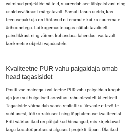
valminud projektide näiteid, suurendab see läbipaistvust ning
usaldusväärsust märgatavalt. Samuti tasub uurida, kas
teenusepakkuja on töötanud nii eramute kui ka suuremate
ärihoonetega. Lai kogemustepagas näitab tavaliselt
paindlikkust ning võimet kohandada lahendusi vastavalt
konkreetse objekti vajadustele.
Kvaliteetne PUR vahu paigaldaja omab
head tagasisidet
Positiivse mainega kvaliteetne PUR vahu paigaldaja kogub
aja jooksul hulgaliselt soovitusi rahulolevatelt klientidelt.
Tagasiside võimaldab saada realistliku ülevaate ettevõtte
suhtlusest, töökorraldusest ning lõpptulemuse kvaliteedist.
Eriti väärtuslikud on põhjalikud hinnangud, mis kirjeldavad
kogu koostööprotsessi algusest projekti lõpuni. Üksikud