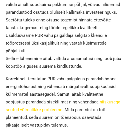
valida ainult soodsaima pakkumise põhjal, võivad hilisemad
parandustööd osutuda oluliselt kallimaks investeeringuks.
Seetõttu tuleks enne otsuse tegemist hinnata ettevõtte
tausta, kogemust ning tööde tegelikku kvaliteeti.
Usaldusväärne PUR vahu paigaldaja selgitab kliendile
tööprotsessi üksikasjalikult ning vastab küsimustele
põhjalikult.
Selline lähenemine aitab vältida arusaamatusi ning loob juba
koostöö alguses suurema kindlustunde.
Korrektselt teostatud PUR vahu paigaldus parandab hoone
energiatõhusust ning vähendab märgatavalt soojakadusid
külmematel aastaaegadel. Samuti aitab kvaliteetne
soojustus parandada sisekliimat ning vähendada
niiskusega
seotud võimalikke probleeme
. Mida paremini on töö
planeeritud, seda suurem on tõenäosus saavutada
pikaajaliselt vastupidav tulemus.