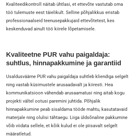
Kvaliteedikontroll näitab ühtlasi, et ettevõte vastutab oma
töö tulemuste eest täielikult. Selline põhjalikkus eristab
professionaalseid teenusepakkujaid ettevõtetest, kes
keskenduvad ainult töö kiirele lõpetamisele.
Kvaliteetne PUR vahu paigaldaja:
suhtlus, hinnapakkumine ja garantiid
Usaldusväärne PUR vahu paigaldaja suhtleb kliendiga selgelt
ning vastab küsimustele arusaadavalt ja kiiresti. Hea
kommunikatsioon vähendab arusaamatusi ning aitab kogu
projekti vältel ootusi paremini juhtida. Põhjalik
hinnapakkumine peab sisaldama tööde mahtu, kasutatavaid
materjale ning olulisi tähtaegu. Liiga üldsõnaline pakkumine
võib viidata sellele, et kõik kulud ei ole piisavalt selgelt
määratletud.