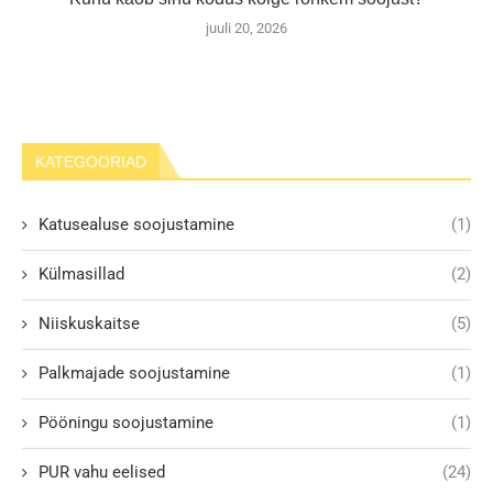
juuli 20, 2026
KATEGOORIAD
Katusealuse soojustamine
(1)
Külmasillad
(2)
Niiskuskaitse
(5)
Palkmajade soojustamine
(1)
Pööningu soojustamine
(1)
PUR vahu eelised
(24)