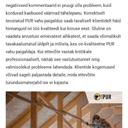
negatiivsed kommentaarid ei pruugi olla probleem, kuid
korduvad kaebused väärivad tähelepanu. Korrektselt
teostatud PUR vahu paigaldus saab tavaliselt klientidelt häid
hinnanguid nii töö kvaliteedi kui kiiruse eest. Oluline on
vaadata arvustusi erinevatest allikatest, et saada võimalikult
tasakaalustatud üldpilt ja mõista, kes on kvaliteetne PUR
vahu paigaldaja. Kui ettevõte vastab kriitikale
professionaalselt, näitab see vastutustunnet ning
valmisolekut probleeme lahendada. Klientide kogemused
võivad sageli paljastada detaile, mida ettevõtte
turundusmaterjalid ise ei kajasta.