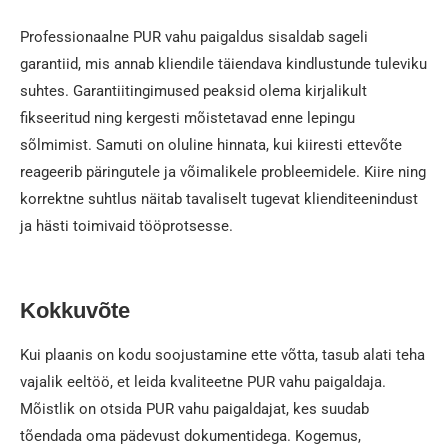
Professionaalne PUR vahu paigaldus sisaldab sageli
garantiid, mis annab kliendile täiendava kindlustunde tuleviku
suhtes. Garantiitingimused peaksid olema kirjalikult
fikseeritud ning kergesti mõistetavad enne lepingu
sõlmimist. Samuti on oluline hinnata, kui kiiresti ettevõte
reageerib päringutele ja võimalikele probleemidele. Kiire ning
korrektne suhtlus näitab tavaliselt tugevat klienditeenindust
ja hästi toimivaid tööprotsesse.
Kokkuvõte
Kui plaanis on kodu soojustamine ette võtta, tasub alati teha
vajalik eeltöö, et leida kvaliteetne PUR vahu paigaldaja.
Mõistlik on otsida PUR vahu paigaldajat, kes suudab
tõendada oma pädevust dokumentidega. Kogemus,