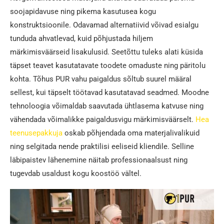
soojapidavuse ning pikema kasutusea kogu
konstruktsioonile. Odavamad alternatiivid võivad esialgu
tunduda ahvatlevad, kuid põhjustada hiljem
märkimisväärseid lisakulusid. Seetõttu tuleks alati küsida
täpset teavet kasutatavate toodete omaduste ning päritolu
kohta. Tõhus PUR vahu paigaldus sõltub suurel määral
sellest, kui täpselt töötavad kasutatavad seadmed. Moodne
tehnoloogia võimaldab saavutada ühtlasema katvuse ning
vähendada võimalikke paigaldusvigu märkimisväärselt.
Hea
teenusepakkuja
oskab põhjendada oma materjalivalikuid
ning selgitada nende praktilisi eeliseid kliendile. Selline
läbipaistev lähenemine näitab professionaalsust ning
tugevdab usaldust kogu koostöö vältel.