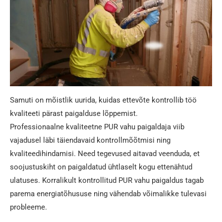
Samuti on mõistlik uurida, kuidas ettevõte kontrollib töö
kvaliteeti pärast paigalduse lõppemist.
Professionaalne kvaliteetne PUR vahu paigaldaja viib
vajadusel läbi täiendavaid kontrollmõõtmisi ning
kvaliteedihindamisi. Need tegevused aitavad veenduda, et
soojustuskiht on paigaldatud ühtlaselt kogu ettenähtud
ulatuses. Korralikult kontrollitud PUR vahu paigaldus tagab
parema energiatõhususe ning vähendab võimalikke tulevasi
probleeme.