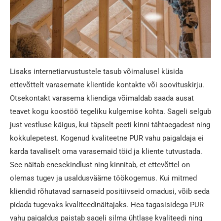
Lisaks internetiarvustustele tasub võimalusel küsida
ettevõttelt varasemate klientide kontakte või soovituskirju.
Otsekontakt varasema kliendiga võimaldab saada ausat
teavet kogu koostöö tegeliku kulgemise kohta. Sageli selgub
just vestluse käigus, kui täpselt peeti kinni tähtaegadest ning
kokkulepetest. Kogenud kvaliteetne PUR vahu paigaldaja ei
karda tavaliselt oma varasemaid töid ja kliente tutvustada.
See näitab enesekindlust ning kinnitab, et ettevõttel on
olemas tugev ja usaldusväärne töökogemus. Kui mitmed
kliendid rõhutavad sarnaseid positiivseid omadusi, võib seda
pidada tugevaks kvaliteedinäitajaks. Hea tagasisidega PUR
vahu paigaldus paistab sageli silma ühtlase kvaliteedi ning