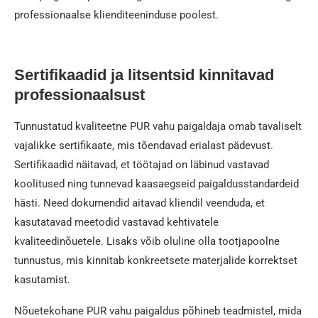
professionaalse klienditeeninduse poolest.
Sertifikaadid ja litsentsid kinnitavad
professionaalsust
Tunnustatud kvaliteetne PUR vahu paigaldaja omab tavaliselt
vajalikke sertifikaate, mis tõendavad erialast pädevust.
Sertifikaadid näitavad, et töötajad on läbinud vastavad
koolitused ning tunnevad kaasaegseid paigaldusstandardeid
hästi. Need dokumendid aitavad kliendil veenduda, et
kasutatavad meetodid vastavad kehtivatele
kvaliteedinõuetele. Lisaks võib oluline olla tootjapoolne
tunnustus, mis kinnitab konkreetsete materjalide korrektset
kasutamist.
Nõuetekohane PUR vahu paigaldus põhineb teadmistel, mida