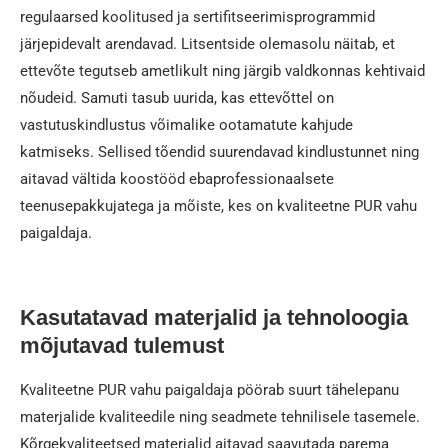
regulaarsed koolitused ja sertifitseerimisprogrammid
järjepidevalt arendavad. Litsentside olemasolu näitab, et
ettevõte tegutseb ametlikult ning järgib valdkonnas kehtivaid
nõudeid. Samuti tasub uurida, kas ettevõttel on
vastutuskindlustus võimalike ootamatute kahjude
katmiseks. Sellised tõendid suurendavad kindlustunnet ning
aitavad vältida koostööd ebaprofessionaalsete
teenusepakkujatega ja mõiste, kes on kvaliteetne PUR vahu
paigaldaja.
Kasutatavad materjalid ja tehnoloogia
mõjutavad tulemust
Kvaliteetne PUR vahu paigaldaja pöörab suurt tähelepanu
materjalide kvaliteedile ning seadmete tehnilisele tasemele.
Kõrgekvaliteetsed materjalid aitavad saavutada parema