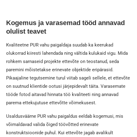
Kogemus ja varasemad tööd annavad
olulist teavet
Kvaliteetne PUR vahu paigaldaja suudab ka keerukad
olukorrad kiiresti lahendada ning vältida kulukaid vigu. Mida
rohkem sarnaseid projekte ettevõte on teostanud, seda
paremini mõistetakse erinevate objektide eripärasid.
Pikaajaline tegutsemine turul viitab sageli sellele, et ettevõte
on suutnud klientide ootusi järjepidevalt täita. Varasemate
tööde fotod aitavad hinnata töö kvaliteeti ning annavad
parema ettekujutuse ettevõtte võimekusest.
Usaldusväärne PUR vahu paigaldus eeldab kogemusi, mis
võimaldavad valida õiged töövõtted erinevate
konstruktsioonide puhul. Kui ettevõte jagab avalikult