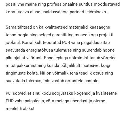
positiivne maine ning professionaalne suhtlus moodustavad
koos tugeva aluse usaldusväärse partneri leidmiseks.
Sama tähtsad on ka kvaliteetsed materjalid, kaasaegne
tehnoloogia ning selged garantiitingimused kogu projekti
jooksul. Korralikult teostatud PUR vahu paigaldus aitab
saavutada energiatõhusa tulemuse ning suurendab hoone
pikaajalist väärtust. Enne lepingu sõlmimist tasub võrrelda
mitut pakkumist ning küsida põhjalikult lisateavet kõigi
tingimuste kohta. Nii on võimalik teha teadlik otsus ning
saavutada tulemus, mis vastab ootustele aastaid.
Kui soovid, et sinu kodu soojustaks kogenud ja kvaliteetne
PUR vahu paigaldaja, võta meiega ühendust ja oleme
meeleldi abiks!