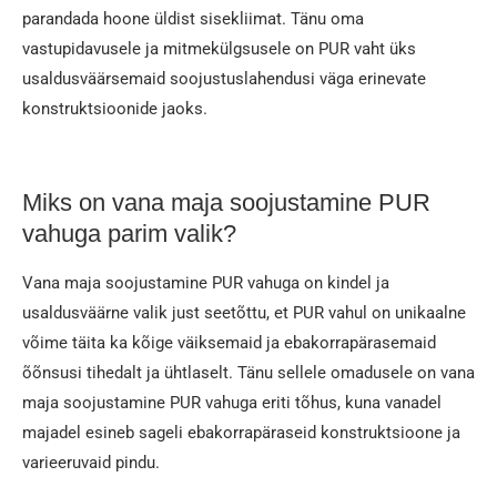
parandada hoone üldist sisekliimat. Tänu oma
vastupidavusele ja mitmekülgsusele on PUR vaht üks
usaldusväärsemaid soojustuslahendusi väga erinevate
konstruktsioonide jaoks.
Miks on vana maja soojustamine PUR
vahuga parim valik?
Vana maja soojustamine PUR vahuga on kindel ja
usaldusväärne valik just seetõttu, et PUR vahul on unikaalne
võime täita ka kõige väiksemaid ja ebakorrapärasemaid
õõnsusi tihedalt ja ühtlaselt. Tänu sellele omadusele on vana
maja soojustamine PUR vahuga eriti tõhus, kuna vanadel
majadel esineb sageli ebakorrapäraseid konstruktsioone ja
varieeruvaid pindu.