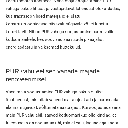
keerukamates kohtades. Vana maja soojustamine PUR
vahuga pakub lihtsat ja vastupidavat lahendust olukordades,
kus traditsioonilised materjalid ei ulatu
konstruktsioonidesse piisavalt sügavale või ei kinnitu
korrektselt. Nii on PUR vahuga soojustamine parim valik
koduomanikele, kes soovivad saavutada pikaajalist
energiasäästu ja väiksemad küttekulud.
PUR vahu eelised vanade majade
renoveerimisel
Vana maja soojustamine PUR vahuga pakub olulist
õhutihedust, mis aitab vähendada soojuskadu ja parandada
elamismugavust, sõltumata aastaajast. Kui soojustada vana
maja PUR vahu abil, saavad koduomanikud olla kindlad, et
tulemuseks on soojustuskihi, mis ei vaju, lagune ega kaota