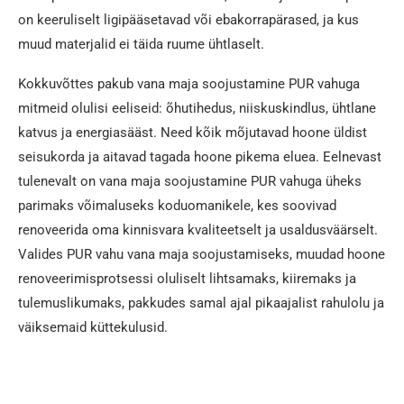
on keeruliselt ligipääsetavad või ebakorrapärased, ja kus
muud materjalid ei täida ruume ühtlaselt.
Kokkuvõttes pakub vana maja soojustamine PUR vahuga
mitmeid olulisi eeliseid: õhutihedus, niiskuskindlus, ühtlane
katvus ja energiasääst. Need kõik mõjutavad hoone üldist
seisukorda ja aitavad tagada hoone pikema eluea. Eelnevast
tulenevalt on vana maja soojustamine PUR vahuga üheks
parimaks võimaluseks koduomanikele, kes soovivad
renoveerida oma kinnisvara kvaliteetselt ja usaldusväärselt.
Valides PUR vahu vana maja soojustamiseks, muudad hoone
renoveerimisprotsessi oluliselt lihtsamaks, kiiremaks ja
tulemuslikumaks, pakkudes samal ajal pikaajalist rahulolu ja
väiksemaid küttekulusid.