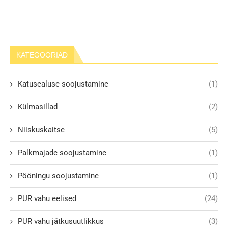
KATEGOORIAD
Katusealuse soojustamine
(1)
Külmasillad
(2)
Niiskuskaitse
(5)
Palkmajade soojustamine
(1)
Pööningu soojustamine
(1)
PUR vahu eelised
(24)
PUR vahu jätkusuutlikkus
(3)