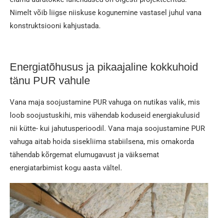
Nimelt võib liigse niiskuse kogunemine vastasel juhul vana
konstruktsiooni kahjustada.
Energiatõhusus ja pikaajaline kokkuhoid
tänu PUR vahule
Vana maja soojustamine PUR vahuga on nutikas valik, mis
loob soojustuskihi, mis vähendab koduseid energiakulusid
nii kütte- kui jahutusperioodil. Vana maja soojustamine PUR
vahuga aitab hoida sisekliima stabiilsena, mis omakorda
tähendab kõrgemat elumugavust ja väiksemat
energiatarbimist kogu aasta vältel.