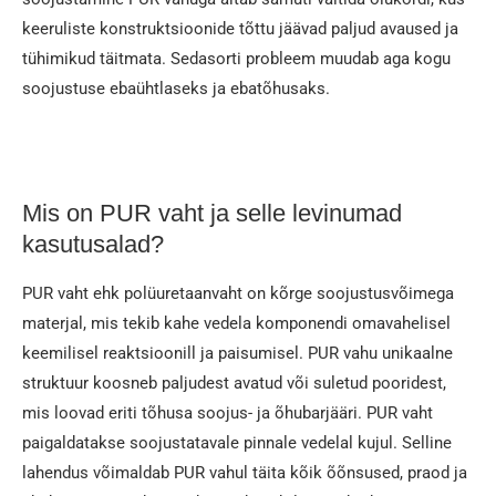
keeruliste konstruktsioonide tõttu jäävad paljud avaused ja
tühimikud täitmata. Sedasorti probleem muudab aga kogu
soojustuse ebaühtlaseks ja ebatõhusaks.
Mis on PUR vaht ja selle levinumad
kasutusalad?
PUR vaht ehk polüuretaanvaht on kõrge soojustusvõimega
materjal, mis tekib kahe vedela komponendi omavahelisel
keemilisel reaktsioonill ja paisumisel. PUR vahu unikaalne
struktuur koosneb paljudest avatud või suletud pooridest,
mis loovad eriti tõhusa soojus- ja õhubarjääri. PUR vaht
paigaldatakse soojustatavale pinnale vedelal kujul. Selline
lahendus võimaldab PUR vahul täita kõik õõnsused, praod ja