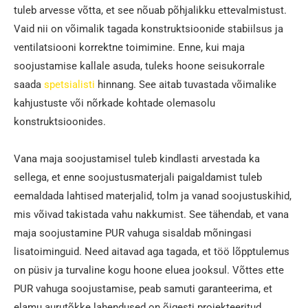
tuleb arvesse võtta, et see nõuab põhjalikku ettevalmistust.
Vaid nii on võimalik tagada konstruktsioonide stabiilsus ja
ventilatsiooni korrektne toimimine. Enne, kui maja
soojustamise kallale asuda, tuleks hoone seisukorrale
saada
spetsialisti
hinnang. See aitab tuvastada võimalike
kahjustuste või nõrkade kohtade olemasolu
konstruktsioonides.
Vana maja soojustamisel tuleb kindlasti arvestada ka
sellega, et enne soojustusmaterjali paigaldamist tuleb
eemaldada lahtised materjalid, tolm ja vanad soojustuskihid,
mis võivad takistada vahu nakkumist. See tähendab, et vana
maja soojustamine PUR vahuga sisaldab mõningasi
lisatoiminguid. Need aitavad aga tagada, et töö lõpptulemus
on püsiv ja turvaline kogu hoone eluea jooksul. Võttes ette
PUR vahuga soojustamise, peab samuti garanteerima, et
elamu aurutõkke lahendused on õigesti projekteeritud.