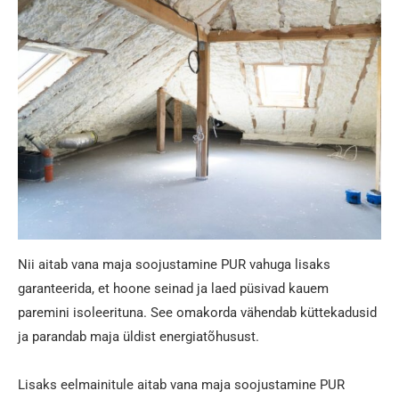
Nii aitab vana maja soojustamine PUR vahuga lisaks
garanteerida, et hoone seinad ja laed püsivad kauem
paremini isoleerituna. See omakorda vähendab küttekadusid
ja parandab maja üldist energiatõhusust.
Lisaks eelmainitule aitab vana maja soojustamine PUR