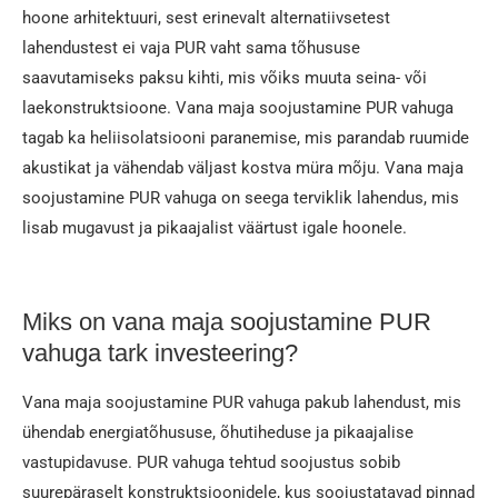
hoone arhitektuuri, sest erinevalt alternatiivsetest
lahendustest ei vaja PUR vaht sama tõhususe
saavutamiseks paksu kihti, mis võiks muuta seina- või
laekonstruktsioone. Vana maja soojustamine PUR vahuga
tagab ka heliisolatsiooni paranemise, mis parandab ruumide
akustikat ja vähendab väljast kostva müra mõju. Vana maja
soojustamine PUR vahuga on seega terviklik lahendus, mis
lisab mugavust ja pikaajalist väärtust igale hoonele.
Miks on vana maja soojustamine PUR
vahuga tark investeering?
Vana maja soojustamine PUR vahuga pakub lahendust, mis
ühendab energiatõhususe, õhutiheduse ja pikaajalise
vastupidavuse. PUR vahuga tehtud soojustus sobib
suurepäraselt konstruktsioonidele, kus soojustatavad pinnad