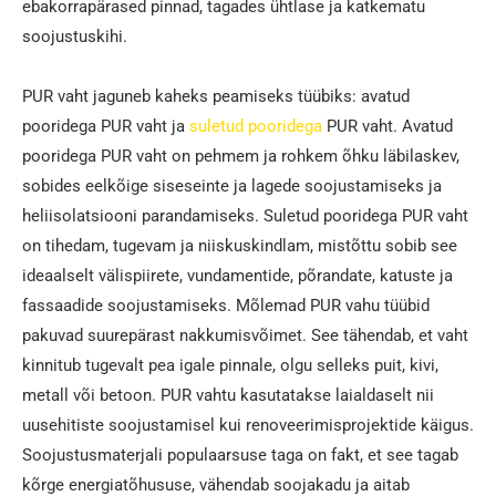
ebakorrapärased pinnad, tagades ühtlase ja katkematu
soojustuskihi.
PUR vaht jaguneb kaheks peamiseks tüübiks: avatud
pooridega PUR vaht ja
suletud pooridega
PUR vaht. Avatud
pooridega PUR vaht on pehmem ja rohkem õhku läbilaskev,
sobides eelkõige siseseinte ja lagede soojustamiseks ja
heliisolatsiooni parandamiseks. Suletud pooridega PUR vaht
on tihedam, tugevam ja niiskuskindlam, mistõttu sobib see
ideaalselt välispiirete, vundamentide, põrandate, katuste ja
fassaadide soojustamiseks. Mõlemad PUR vahu tüübid
pakuvad suurepärast nakkumisvõimet. See tähendab, et vaht
kinnitub tugevalt pea igale pinnale, olgu selleks puit, kivi,
metall või betoon. PUR vahtu kasutatakse laialdaselt nii
uusehitiste soojustamisel kui renoveerimisprojektide käigus.
Soojustusmaterjali populaarsuse taga on fakt, et see tagab
kõrge energiatõhususe, vähendab soojakadu ja aitab