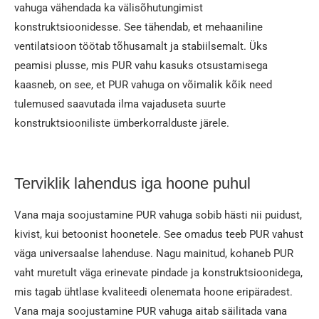
vahuga vähendada ka välisõhutungimist
konstruktsioonidesse. See tähendab, et mehaaniline
ventilatsioon töötab tõhusamalt ja stabiilsemalt. Üks
peamisi plusse, mis PUR vahu kasuks otsustamisega
kaasneb, on see, et PUR vahuga on võimalik kõik need
tulemused saavutada ilma vajaduseta suurte
konstruktsiooniliste ümberkorralduste järele.
Terviklik lahendus iga hoone puhul
Vana maja soojustamine PUR vahuga sobib hästi nii puidust,
kivist, kui betoonist hoonetele. See omadus teeb PUR vahust
väga universaalse lahenduse. Nagu mainitud, kohaneb PUR
vaht muretult väga erinevate pindade ja konstruktsioonidega,
mis tagab ühtlase kvaliteedi olenemata hoone eripäradest.
Vana maja soojustamine PUR vahuga aitab säilitada vana