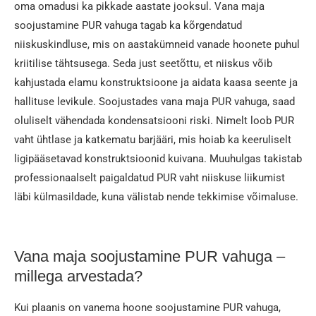
oma omadusi ka pikkade aastate jooksul. Vana maja
soojustamine PUR vahuga tagab ka kõrgendatud
niiskuskindluse, mis on aastakümneid vanade hoonete puhul
kriitilise tähtsusega. Seda just seetõttu, et niiskus võib
kahjustada elamu konstruktsioone ja aidata kaasa seente ja
hallituse levikule. Soojustades vana maja PUR vahuga, saad
oluliselt vähendada kondensatsiooni riski. Nimelt loob PUR
vaht ühtlase ja katkematu barjääri, mis hoiab ka keeruliselt
ligipääsetavad konstruktsioonid kuivana. Muuhulgas takistab
professionaalselt paigaldatud PUR vaht niiskuse liikumist
läbi külmasildade, kuna välistab nende tekkimise võimaluse.
Vana maja soojustamine PUR vahuga –
millega arvestada?
Kui plaanis on vanema hoone soojustamine PUR vahuga,