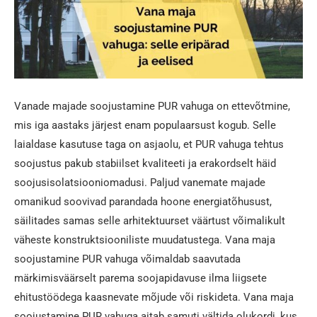
Vanade majade soojustamine PUR vahuga on ettevõtmine,
mis iga aastaks järjest enam populaarsust kogub. Selle
laialdase kasutuse taga on asjaolu, et PUR vahuga tehtus
soojustus pakub stabiilset kvaliteeti ja erakordselt häid
soojusisolatsiooniomadusi. Paljud vanemate majade
omanikud soovivad parandada hoone energiatõhusust,
säilitades samas selle arhitektuurset väärtust võimalikult
väheste konstruktsiooniliste muudatustega. Vana maja
soojustamine PUR vahuga võimaldab saavutada
märkimisväärselt parema soojapidavuse ilma liigsete
ehitustöödega kaasnevate mõjude või riskideta. Vana maja
soojustamine PUR vahuga aitab samuti vältida olukordi, kus