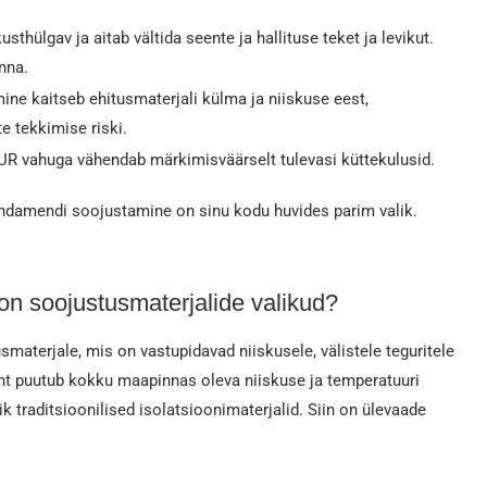
sthülgav ja aitab vältida seente ja hallituse teket ja levikut.
nna.
e kaitseb ehitusmaterjali külma ja niiskuse eest,
 tekkimise riski.
 vahuga vähendab märkimisväärselt tulevasi küttekulusid.
undamendi soojustamine on sinu kodu huvides parim valik.
on soojustusmaterjalide valikud?
aterjale, mis on vastupidavad niiskusele, välistele teguritele
t puutub kokku maapinnas oleva niiskuse ja temperatuuri
traditsioonilised isolatsioonimaterjalid. Siin on ülevaade