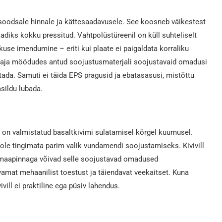
oodsale hinnale ja kättesaadavusele. See koosneb väikestest
diks kokku pressitud. Vahtpolüstüreenil on küll suhteliselt
use imendumine – eriti kui plaate ei paigaldata korraliku
ad aja möödudes antud soojustusmaterjali soojustavaid omadusi
ada. Samuti ei täida EPS pragusid ja ebatasasusi, mistõttu
asildu lubada.
mis on valmistatud basaltkivimi sulatamisel kõrgel kuumusel.
 pole tingimata parim valik vundamendi soojustamiseks. Kivivill
s maapinnaga võivad selle soojustavad omadused
vamat mehaanilist toestust ja täiendavat veekaitset. Kuna
ill ei praktiline ega püsiv lahendus.