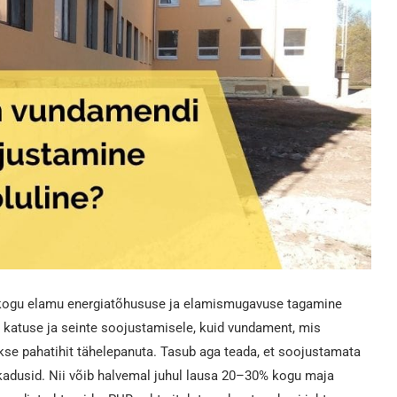
 kogu elamu energiatõhususe ja elamismugavuse tagamine
 katuse ja seinte soojustamisele, kuid vundament, mis
se pahatihit tähelepanuta. Tasub aga teada, et soojustamata
adusid. Nii võib halvemal juhul lausa 20–30% kogu maja