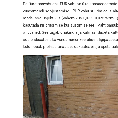
Polüuretaanvaht ehk PUR vaht on üks kaasaegsemaid 
vundamendi soojustamisel. PUR vahu suurim eelis alte
madal soojusjuhtivus (vahemikus 0,023–0,028 W/m·K
kasutada nii pritsimise kui süstimise teel. Vaht paisu
õhuvahed. See tagab õhukindla ja külmasildadeta katt
sobib ideaalselt ka vundamendi keeruliselt ligipääset
kuid nõuab professionaalset oskusteavet ja spetsiaals