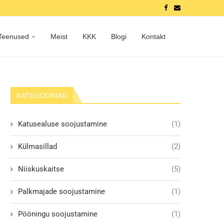
Teenused
Meist
KKK
Blogi
Kontakt
KATEGOORIAD
Katusealuse soojustamine
(1)
Külmasillad
(2)
Niiskuskaitse
(5)
Palkmajade soojustamine
(1)
Pööningu soojustamine
(1)