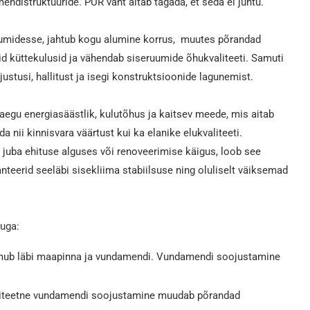
distruktuuride. PUR vaht aitab tagada, et seda ei juhtu.
uumidesse, jahtub kogu alumine korrus, muutes põrandad
 küttekulusid ja vähendab siseruumide õhukvaliteeti. Samuti
stusi, hallitust ja isegi konstruktsioonide lagunemist.
egu energiasäästlik, kulutõhus ja kaitsev meede, mis aitab
da nii kinnisvara väärtust kui ka elanike elukvaliteeti.
juba ehituse alguses või renoveerimise käigus, loob see
teerid seeläbi sisekliima stabiilsuse ning oluliselt väiksemad
uga:
mub läbi maapinna ja vundamendi. Vundamendi soojustamine
iteetne vundamendi soojustamine muudab põrandad