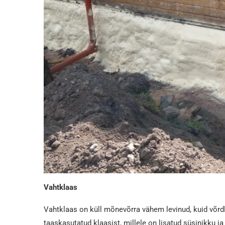
Vahtklaas
Vahtklaas on küll mõnevõrra vähem levinud, kuid võrd
taaskasutatud klaasist, millele on lisatud süsinikku 