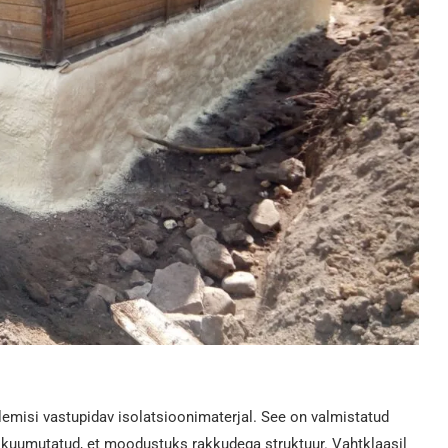
lemisi vastupidav isolatsioonimaterjal. See on valmistatud
ja kuumutatud, et moodustuks rakkudega struktuur. Vahtklaasil