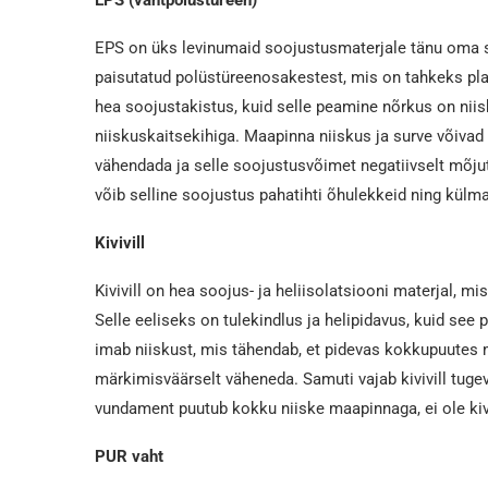
EPS on üks levinumaid soojustusmaterjale tänu oma s
paisutatud polüstüreenosakestest, mis on tahkeks plaa
hea soojustakistus, kuid selle peamine nõrkus on niisk
niiskuskaitsekihiga. Maapinna niiskus ja surve võiv
vähendada ja selle soojustusvõimet negatiivselt mõjut
võib selline soojustus pahatihti õhulekkeid ning külm
Kivivill
Kivivill on hea soojus- ja heliisolatsiooni materjal, 
Selle eeliseks on tulekindlus ja helipidavus, kuid see
imab niiskust, mis tähendab, et pidevas kokkupuute
märkimisväärselt väheneda. Samuti vajab kivivill tuge
vundament puutub kokku niiske maapinnaga, ei ole kiviv
PUR vaht