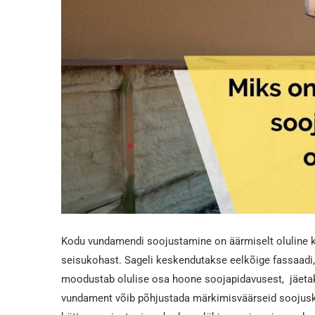
Kodu vundamendi soojustamine on äärmiselt oluline
seisukohast. Sageli keskendutakse eelkõige fassaadi,
moodustab olulise osa hoone soojapidavusest, jäetak
vundament võib põhjustada märkimisväärseid soojusk