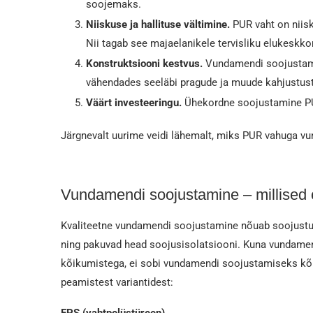
soojemaks.
Niiskuse ja hallituse vältimine.
PUR vaht on niisku
Nii tagab see majaelanikele tervisliku elukeskko
Konstruktsiooni kestvus.
Vundamendi soojustamin
vähendades seeläbi pragude ja muude kahjustuste
Väärt investeeringu.
Ühekordne soojustamine PUR
Järgnevalt uurime veidi lähemalt, miks PUR vahuga v
Vundamendi soojustamine – millised 
Kvaliteetne vundamendi soojustamine nõuab soojustusm
ning pakuvad head soojusisolatsiooni. Kuna vundamen
kõikumistega, ei sobi vundamendi soojustamiseks kõik 
peamistest variantidest:
EPS (vahtpolüstüreen)