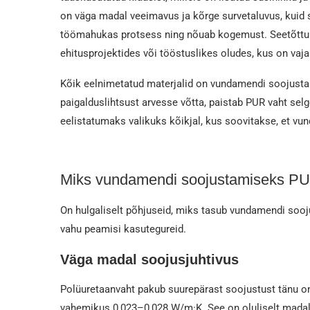
on väga madal veeimavus ja kõrge survetaluvus, kuid s
töömahukas protsess ning nõuab kogemust. Seetõttu k
ehitusprojektides või tööstuslikes oludes, kus on vaj
Kõik eelnimetatud materjalid on vundamendi soojustam
paigalduslihtsust arvesse võtta, paistab PUR vaht sel
eelistatumaks valikuks kõikjal, kus soovitakse, et vun
Miks vundamendi soojustamiseks PUR
On hulgaliselt põhjuseid, miks tasub vundamendi sooj
vahu peamisi kasutegureid.
Väga madal soojusjuhtivus
Polüuretaanvaht pakub suurepärast soojustust tänu om
vahemikus 0,023–0,028 W/m·K. See on oluliselt madalam