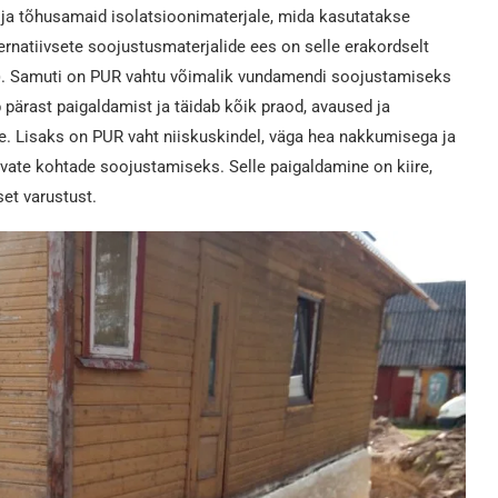
ja tõhusamaid isolatsioonimaterjale, mida kasutatakse
rnatiivsete soojustusmaterjalide ees on selle erakordselt
). Samuti on PUR vahtu võimalik vundamendi soojustamiseks
b pärast paigaldamist ja täidab kõik praod, avaused ja
e. Lisaks on PUR vaht niiskuskindel, väga hea nakkumisega ja
avate kohtade soojustamiseks. Selle paigaldamine on kiire,
et varustust.