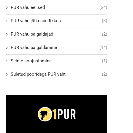
PUR vahu eelised
(24)
PUR vahu jätkusuutlikkus
(3)
PUR vahu paigaldajad
(2)
PUR vahu paigaldamine
(14)
Seinte soojustamine
(1)
Suletud pooridega PUR vaht
(2)