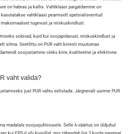
ee on habras ja kallis. Vahtklaasi paigaldamine on
asutatakse vahtklaasi peamiselt spetsialiseeritud
a maksimaalset tugevust ja niiskuskindlust.
iseks sobivad, kuid kui soojapidavust, niiskuskindlust ja
gelt silma. Seetõttu on PUR vaht kiiresti muutumas
damendi soojustamine oleks kiire, kvaliteetne ja efektiivne.
 vaht valida?
ustamiseks just PUR vahtu eelistada. Järgnevalt uurime PUR
a madalale soojusjuhtivusele. Selle λ-väärtus on üldjuhul
 kui EPS-il või kivivillal, mis tähendab ligi 3 korda paremat