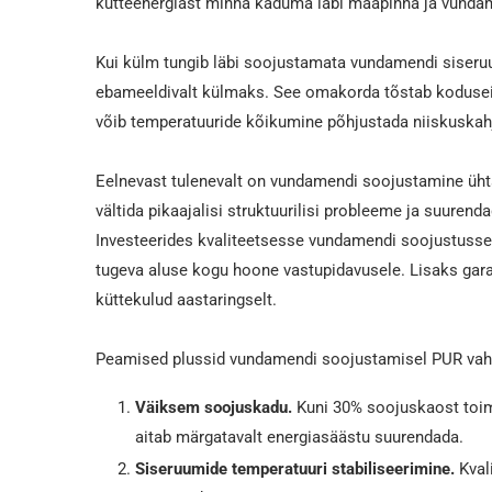
kütteenergiast minna kaduma läbi maapinna ja vundamen
Kui külm tungib läbi soojustamata vundamendi siser
ebameeldivalt külmaks. See omakorda tõstab koduseid
võib temperatuuride kõikumine põhjustada niiskuskahju
Eelnevast tulenevalt on vundamendi soojustamine ühta
vältida pikaajalisi struktuurilisi probleeme ja suurenda
Investeerides kvaliteetsesse vundamendi soojustusse 
tugeva aluse kogu hoone vastupidavusele. Lisaks garan
küttekulud aastaringselt.
Peamised plussid vundamendi soojustamisel PUR vah
Väiksem soojuskadu.
Kuni 30% soojuskaost toi
aitab märgatavalt energiasäästu suurendada.
Siseruumide temperatuuri stabiliseerimine.
Kval