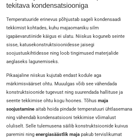
tekitava kondensatsiooniga
Temperatuuride erinevus põhjustab sageli kondensaadi
tekkimist kohtades, kuhu majaomaniku silm
igapäevarutiinide käigus ei ulatu. Niiskus koguneb seinte
sisse, katusekonstruktsioonidesse jaisegi
soojustuskihtidesse ning loob tingimused materjalide
aeglaseks lagunemiseks.
Pikaajaline niiskus kujutab endast kodule aga
märkimisväärset ohtu. Muuulgas võib see vähendada
konstruktsioonide tugevust ning suurendada hallituse ja
seente tekkimise ohtu kogu hoones. Tõhus
maja
soojustamine
aitab hoida pindade temperatuuri ühtlasemana
ning vähendab kondensatsiooni tekkimise võimalust
oluliselt. Selle tulemusena säilib konstruktsioonide kuivus
paremini ning
energiasäästlik maja
pakub tervislikumat