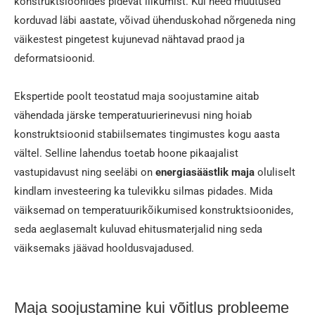
konstruktsioonides pidevat liikumist. Kui need muutused
korduvad läbi aastate, võivad ühenduskohad nõrgeneda ning
väikestest pingetest kujunevad nähtavad praod ja
deformatsioonid.
Ekspertide poolt teostatud maja soojustamine aitab
vähendada järske temperatuurierinevusi ning hoiab
konstruktsioonid stabiilsemates tingimustes kogu aasta
vältel. Selline lahendus toetab hoone pikaajalist
vastupidavust ning seeläbi on
energiasäästlik maja
oluliselt
kindlam investeering ka tulevikku silmas pidades. Mida
väiksemad on temperatuurikõikumised konstruktsioonides,
seda aeglasemalt kuluvad ehitusmaterjalid ning seda
väiksemaks jäävad hooldusvajadused.
Maja soojustamine kui võitlus probleeme