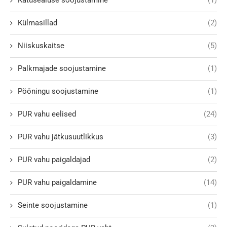
Katusealuse soojustamine
(1)
Külmasillad
(2)
Niiskuskaitse
(5)
Palkmajade soojustamine
(1)
Pööningu soojustamine
(1)
PUR vahu eelised
(24)
PUR vahu jätkusuutlikkus
(3)
PUR vahu paigaldajad
(2)
PUR vahu paigaldamine
(14)
Seinte soojustamine
(1)