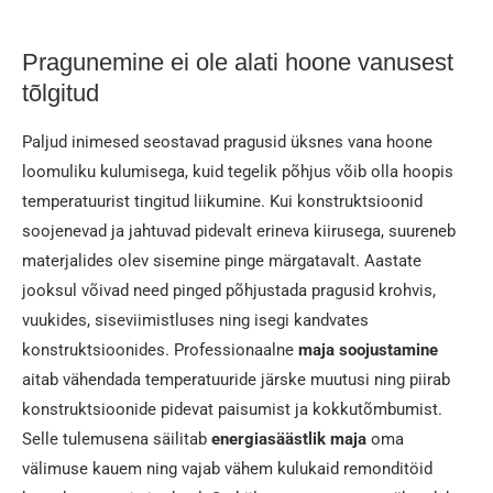
Pragunemine ei ole alati hoone vanusest
tõlgitud
Paljud inimesed seostavad pragusid üksnes vana hoone
loomuliku kulumisega, kuid tegelik põhjus võib olla hoopis
temperatuurist tingitud liikumine. Kui konstruktsioonid
soojenevad ja jahtuvad pidevalt erineva kiirusega, suureneb
materjalides olev sisemine pinge märgatavalt. Aastate
jooksul võivad need pinged põhjustada pragusid krohvis,
vuukides, siseviimistluses ning isegi kandvates
konstruktsioonides. Professionaalne
maja soojustamine
aitab vähendada temperatuuride järske muutusi ning piirab
konstruktsioonide pidevat paisumist ja kokkutõmbumist.
Selle tulemusena säilitab
energiasäästlik maja
oma
välimuse kauem ning vajab vähem kulukaid remonditöid