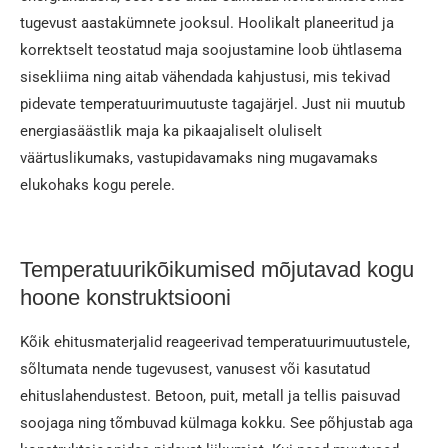
tugevust aastakümnete jooksul. Hoolikalt planeeritud ja
korrektselt teostatud maja soojustamine loob ühtlasema
sisekliima ning aitab vähendada kahjustusi, mis tekivad
pidevate temperatuurimuutuste tagajärjel. Just nii muutub
energiasäästlik maja ka pikaajaliselt oluliselt
väärtuslikumaks, vastupidavamaks ning mugavamaks
elukohaks kogu perele.
Temperatuurikõikumised mõjutavad kogu
hoone konstruktsiooni
Kõik ehitusmaterjalid reageerivad temperatuurimuutustele,
sõltumata nende tugevusest, vanusest või kasutatud
ehituslahendustest. Betoon, puit, metall ja tellis paisuvad
soojaga ning tõmbuvad külmaga kokku. See põhjustab aga