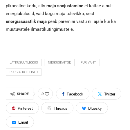
pikaealine kodu, siis
maja soojustamine
ei kaitse ainult
energiakulusid, vaid kogu maja tulevikku, sest
energiasäästlik maja
peab paremini vastu nii ajale kui ka
muutuvatele ilmastikutingimustele.
JÄTKUSUUTLIKKUS
NIISKUSKAITSE
PUR VAHT
PUR VAHU EELISED
SHARE
0
Facebook
Twitter
Pinterest
Threads
Bluesky
Email