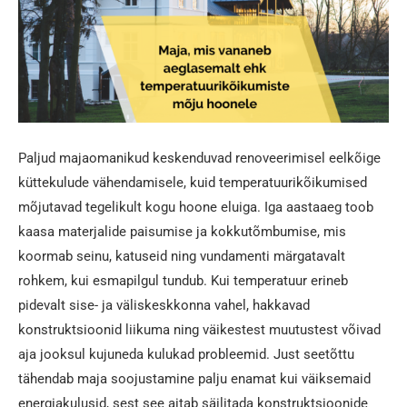
Paljud majaomanikud keskenduvad renoveerimisel eelkõige
küttekulude vähendamisele, kuid temperatuurikõikumised
mõjutavad tegelikult kogu hoone eluiga. Iga aastaaeg toob
kaasa materjalide paisumise ja kokkutõmbumise, mis
koormab seinu, katuseid ning vundamenti märgatavalt
rohkem, kui esmapilgul tundub. Kui temperatuur erineb
pidevalt sise- ja väliskeskkonna vahel, hakkavad
konstruktsioonid liikuma ning väikestest muutustest võivad
aja jooksul kujuneda kulukad probleemid. Just seetõttu
tähendab maja soojustamine palju enamat kui väiksemaid
energiakulusid, sest see aitab säilitada konstruktsioonide