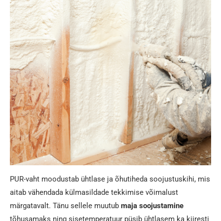
PUR-vaht moodustab ühtlase ja õhutiheda soojustuskihi, mis
aitab vähendada külmasildade tekkimise võimalust
märgatavalt. Tänu sellele muutub
maja soojustamine
tõhusamaks ning sisetemperatuur püsib ühtlasem ka kiiresti