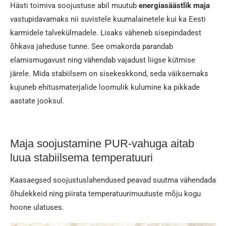
Hästi toimiva soojustuse abil muutub
energiasäästlik maja
vastupidavamaks nii suvistele kuumalainetele kui ka Eesti
karmidele talvekülmadele. Lisaks väheneb sisepindadest
õhkava jaheduse tunne. See omakorda parandab
elamismugavust ning vähendab vajadust liigse kütmise
järele. Mida stabiilsem on sisekeskkond, seda väiksemaks
kujuneb ehitusmaterjalide loomulik kulumine ka pikkade
aastate jooksul.
Maja soojustamine PUR-vahuga aitab
luua stabiilsema temperatuuri
Kaasaegsed soojustuslahendused peavad suutma vähendada
õhulekkeid ning piirata temperatuurimuutuste mõju kogu
hoone ulatuses.