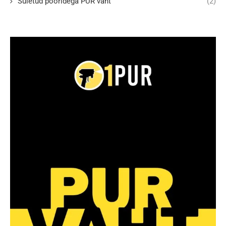
Suletud pooridega PUR vaht
(2)