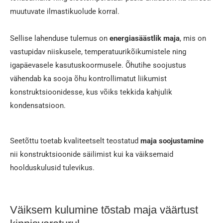
muutuvate ilmastikuolude korral.
Sellise lahenduse tulemus on
energiasäästlik maja
, mis on
vastupidav niiskusele, temperatuurikõikumistele ning
igapäevasele kasutuskoormusele. Õhutihe soojustus
vähendab ka sooja õhu kontrollimatut liikumist
konstruktsioonidesse, kus võiks tekkida kahjulik
kondensatsioon.
Seetõttu toetab kvaliteetselt teostatud
maja soojustamine
nii konstruktsioonide säilimist kui ka väiksemaid
hoolduskulusid tulevikus.
Väiksem kulumine tõstab maja väärtust