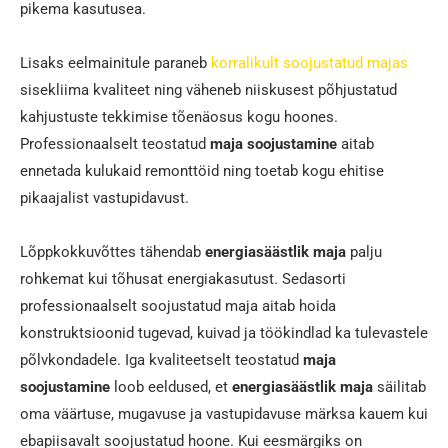
pikema kasutusea.
Lisaks eelmainitule paraneb
korralikult soojustatud majas
sisekliima kvaliteet ning väheneb niiskusest põhjustatud
kahjustuste tekkimise tõenäosus kogu hoones.
Professionaalselt teostatud
maja soojustamine
aitab
ennetada kulukaid remonttöid ning toetab kogu ehitise
pikaajalist vastupidavust.
Lõppkokkuvõttes tähendab
energiasäästlik maja
palju
rohkemat kui tõhusat energiakasutust. Sedasorti
professionaalselt soojustatud maja aitab hoida
konstruktsioonid tugevad, kuivad ja töökindlad ka tulevastele
põlvkondadele. Iga kvaliteetselt teostatud
maja
soojustamine
loob eeldused, et
energiasäästlik maja
säilitab
oma väärtuse, mugavuse ja vastupidavuse märksa kauem kui
ebapiisavalt soojustatud hoone. Kui eesmärgiks on