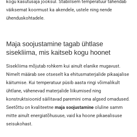
kogu kasutusaja jooksul. Stabiilsem temperatuur tähendab
väiksemat koormust ka akendele, ustele ning nende
ühenduskohtadele.
Maja soojustamine tagab ühtlase
sisekliima, mis kaitseb kogu hoonet
Sisekliima mõjutab rohkem kui ainult elanike mugavust.
Nimelt määrab see otseselt ka ehitusmaterjalide pikaajalise
käitumise. Kui temperatuur püsib aasta ringi võimalikult
ühtlane, vähenevad materjalide liikumised ning
konstruktsioonid säilitavad paremini oma algsed omadused.
Seetõttu on kvaliteetne
maja soojustamine
oluline samm
mitte ainult energiatõhususe, vaid ka hoone pikaealisuse
seisukohast.