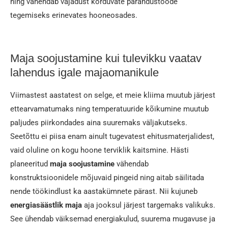
ning vähendab vajadust korduvate parandustööde
tegemiseks erinevates hooneosades.
Maja soojustamine kui tulevikku vaatav
lahendus igale majaomanikule
Viimastest aastatest on selge, et meie kliima muutub järjest
ettearvamatumaks ning temperatuuride kõikumine muutub
paljudes piirkondades aina suuremaks väljakutseks.
Seetõttu ei piisa enam ainult tugevatest ehitusmaterjalidest,
vaid oluline on kogu hoone terviklik kaitsmine. Hästi
planeeritud
maja soojustamine
vähendab
konstruktsioonidele mõjuvaid pingeid ning aitab säilitada
nende töökindlust ka aastakümnete pärast. Nii kujuneb
energiasäästlik maja
aja jooksul järjest targemaks valikuks.
See ühendab väiksemad energiakulud, suurema mugavuse ja