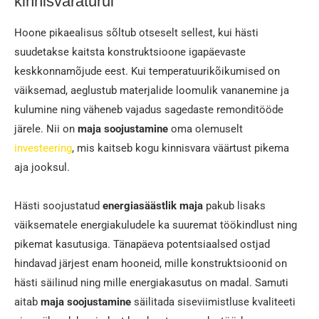
kinnisvaraturul
Hoone pikaealisus sõltub otseselt sellest, kui hästi
suudetakse kaitsta konstruktsioone igapäevaste
keskkonnamõjude eest. Kui temperatuurikõikumised on
väiksemad, aeglustub materjalide loomulik vananemine ja
kulumine ning väheneb vajadus sagedaste remonditööde
järele. Nii on
maja soojustamine
oma olemuselt
investeering
, mis kaitseb kogu kinnisvara väärtust pikema
aja jooksul.
Hästi soojustatud
energiasäästlik maja
pakub lisaks
väiksematele energiakuludele ka suuremat töökindlust ning
pikemat kasutusiga. Tänapäeva potentsiaalsed ostjad
hindavad järjest enam hooneid, mille konstruktsioonid on
hästi säilinud ning mille energiakasutus on madal. Samuti
aitab
maja soojustamine
säilitada siseviimistluse kvaliteeti