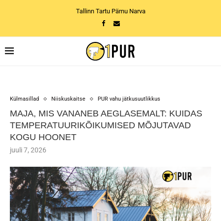
Tallinn Tartu Pärnu Narva
Külmasillad
Niiskuskaitse
PUR vahu jätkusuutlikkus
MAJA, MIS VANANEB AEGLASEMALT: KUIDAS
TEMPERATUURIKÕIKUMISED MÕJUTAVAD
KOGU HOONET
juuli 7, 2026